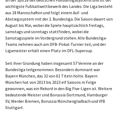
an der Spitze des deutschen Fußballligasystems und ist der
wichtigste Fußballwettbewerb des Landes. Die Liga besteht
aus 18 Mannschaften und folgt einem Auf- und
Abstiegssystem mit der 2. Bundesliga. Die Saison dauert von
August bis Mai, wobei die Spiele hauptsächlich freitags,
samstags und sonntags stattfinden, wobei die
Samstagsspiele im Vordergrund stehen. Alle Bundesliga-
Teams nehmen auch am DFB-Pokal-Turnier teil, und der
Ligameister erhält einen Platz im DFL-Supercup.
Seit ihrer Gründung haben insgesamt 57 Vereine an der
Bundesliga teilgenommen. Besonders dominant war
Bayern München, das 32 von 61 Titeln holte. Bayern
München hat von 2013 bis 2023 elf Saisons in Folge
gewonnen, was ein Rekord in den Big Five-Ligen ist. Weitere
bedeutende Meister sind Borussia Dortmund, Hamburger
SV, Werder Bremen, Borussia Mönchengladbach und VfB
Stuttgart.