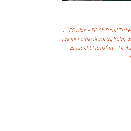
Post
←
FC Köln – FC St. Pauli Tick
RheinEnergie Stadion, Köln, 
Eintracht Frankfurt – FC A
navigation