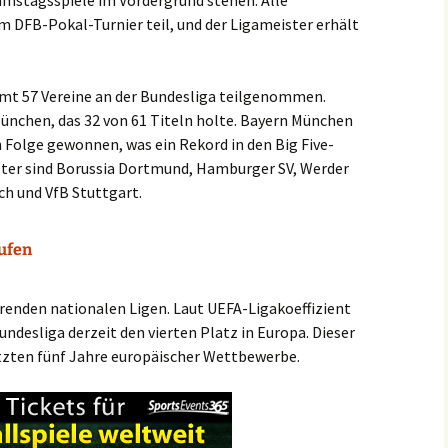
amstagsspiele im Vordergrund stehen. Alle
DFB-Pokal-Turnier teil, und der Ligameister erhält
amt 57 Vereine an der Bundesliga teilgenommen.
nchen, das 32 von 61 Titeln holte. Bayern München
in Folge gewonnen, was ein Rekord in den Big Five-
ster sind Borussia Dortmund, Hamburger SV, Werder
h und VfB Stuttgart.
aufen
ührenden nationalen Ligen. Laut UEFA-Ligakoeffizient
undesliga derzeit den vierten Platz in Europa. Dieser
etzten fünf Jahre europäischer Wettbewerbe.