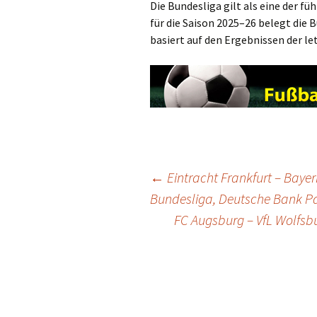
Die Bundesliga gilt als eine der f
für die Saison 2025–26 belegt die B
basiert auf den Ergebnissen der l
Post
←
Eintracht Frankfurt – Baye
Bundesliga, Deutsche Bank Pa
FC Augsburg – VfL Wolfsbu
navigation