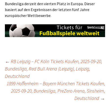
Bundesliga derzeit den vierten Platz in Europa. Dieser
basiert auf den Ergebnissen der letzten fünf Jahre
europäischer Wettbewerbe.
Post
←
RB Leipzig – FC Köln Tickets Kaufen, 2025-09-20,
Bundesliga, Red Bull Arena (Leipzig), Leipzig,
Deutschland
navigation
1899 Hoffenheim – Bayern München Tickets Kaufen,
2025-09-20, Bundesliga, PreZero Arena, Sinsheim,
Deutschland
→