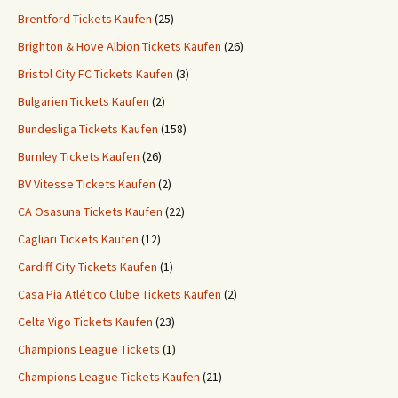
Brentford Tickets Kaufen
(25)
Brighton & Hove Albion Tickets Kaufen
(26)
Bristol City FC Tickets Kaufen
(3)
Bulgarien Tickets Kaufen
(2)
Bundesliga Tickets Kaufen
(158)
Burnley Tickets Kaufen
(26)
BV Vitesse Tickets Kaufen
(2)
CA Osasuna Tickets Kaufen
(22)
Cagliari Tickets Kaufen
(12)
Cardiff City Tickets Kaufen
(1)
Casa Pia Atlético Clube Tickets Kaufen
(2)
Celta Vigo Tickets Kaufen
(23)
Champions League Tickets
(1)
Champions League Tickets Kaufen
(21)