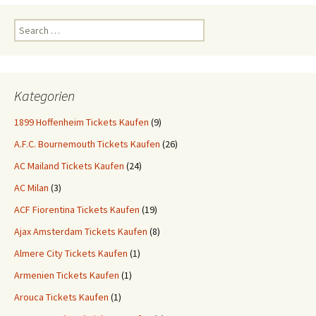
Search
for:
Kategorien
1899 Hoffenheim Tickets Kaufen
(9)
A.F.C. Bournemouth Tickets Kaufen
(26)
AC Mailand Tickets Kaufen
(24)
AC Milan
(3)
ACF Fiorentina Tickets Kaufen
(19)
Ajax Amsterdam Tickets Kaufen
(8)
Almere City Tickets Kaufen
(1)
Armenien Tickets Kaufen
(1)
Arouca Tickets Kaufen
(1)