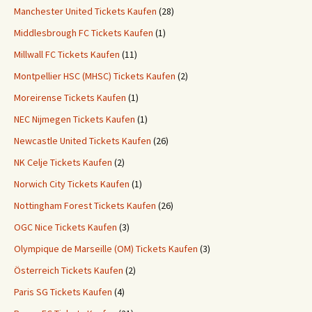
Manchester United Tickets Kaufen
(28)
Middlesbrough FC Tickets Kaufen
(1)
Millwall FC Tickets Kaufen
(11)
Montpellier HSC (MHSC) Tickets Kaufen
(2)
Moreirense Tickets Kaufen
(1)
NEC Nijmegen Tickets Kaufen
(1)
Newcastle United Tickets Kaufen
(26)
NK Celje Tickets Kaufen
(2)
Norwich City Tickets Kaufen
(1)
Nottingham Forest Tickets Kaufen
(26)
OGC Nice Tickets Kaufen
(3)
Olympique de Marseille (OM) Tickets Kaufen
(3)
Österreich Tickets Kaufen
(2)
Paris SG Tickets Kaufen
(4)