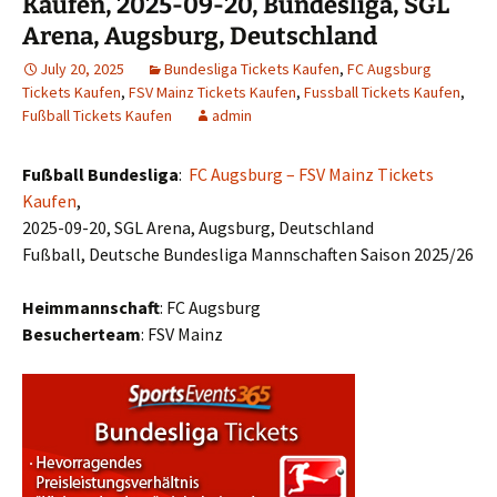
Kaufen, 2025-09-20, Bundesliga, SGL
Arena, Augsburg, Deutschland
July 20, 2025
Bundesliga Tickets Kaufen
,
FC Augsburg
Tickets Kaufen
,
FSV Mainz Tickets Kaufen
,
Fussball Tickets Kaufen
,
Fußball Tickets Kaufen
admin
Fußball Bundesliga
:
FC Augsburg – FSV Mainz Tickets
Kaufen
,
2025-09-20, SGL Arena, Augsburg, Deutschland
Fußball, Deutsche Bundesliga Mannschaften Saison 2025/26
Heimmannschaft
: FC Augsburg
Besucherteam
: FSV Mainz