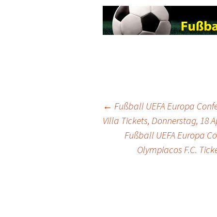
Post
←
Fußball UEFA Europa Confer
Villa Tickets, Donnerstag, 18 A
Fußball UEFA Europa Con
navigation
Olympiacos F.C. Tick