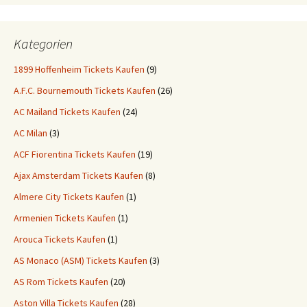
Kategorien
1899 Hoffenheim Tickets Kaufen
(9)
A.F.C. Bournemouth Tickets Kaufen
(26)
AC Mailand Tickets Kaufen
(24)
AC Milan
(3)
ACF Fiorentina Tickets Kaufen
(19)
Ajax Amsterdam Tickets Kaufen
(8)
Almere City Tickets Kaufen
(1)
Armenien Tickets Kaufen
(1)
Arouca Tickets Kaufen
(1)
AS Monaco (ASM) Tickets Kaufen
(3)
AS Rom Tickets Kaufen
(20)
Aston Villa Tickets Kaufen
(28)