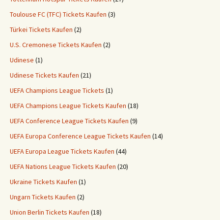
Toulouse FC (TFC) Tickets Kaufen
(3)
Türkei Tickets Kaufen
(2)
U.S. Cremonese Tickets Kaufen
(2)
Udinese
(1)
Udinese Tickets Kaufen
(21)
UEFA Champions League Tickets
(1)
UEFA Champions League Tickets Kaufen
(18)
UEFA Conference League Tickets Kaufen
(9)
UEFA Europa Conference League Tickets Kaufen
(14)
UEFA Europa League Tickets Kaufen
(44)
UEFA Nations League Tickets Kaufen
(20)
Ukraine Tickets Kaufen
(1)
Ungarn Tickets Kaufen
(2)
Union Berlin Tickets Kaufen
(18)