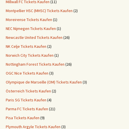
Millwall FC Tickets Kaufen
(11)
Montpellier HSC (MHSC) Tickets Kaufen
(2)
Moreirense Tickets Kaufen
(1)
NEC Nijmegen Tickets Kaufen
(1)
Newcastle United Tickets Kaufen
(26)
NK Celje Tickets Kaufen
(2)
Norwich City Tickets Kaufen
(1)
Nottingham Forest Tickets Kaufen
(26)
OGC Nice Tickets Kaufen
(3)
Olympique de Marseille (OM) Tickets Kaufen
(3)
Österreich Tickets Kaufen
(2)
Paris SG Tickets Kaufen
(4)
Parma FC Tickets Kaufen
(21)
Pisa Tickets Kaufen
(9)
Plymouth Argyle Tickets Kaufen
(3)