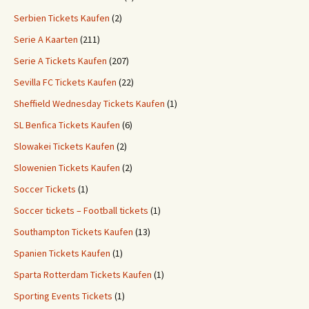
Serbien Tickets Kaufen
(2)
Serie A Kaarten
(211)
Serie A Tickets Kaufen
(207)
Sevilla FC Tickets Kaufen
(22)
Sheffield Wednesday Tickets Kaufen
(1)
SL Benfica Tickets Kaufen
(6)
Slowakei Tickets Kaufen
(2)
Slowenien Tickets Kaufen
(2)
Soccer Tickets
(1)
Soccer tickets – Football tickets
(1)
Southampton Tickets Kaufen
(13)
Spanien Tickets Kaufen
(1)
Sparta Rotterdam Tickets Kaufen
(1)
Sporting Events Tickets
(1)