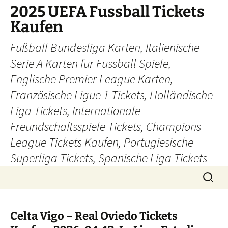
Skip
2025 UEFA Fussball Tickets
to
Kaufen
content
Fußball Bundesliga Karten, Italienische
Serie A Karten fur Fussball Spiele,
Englische Premier League Karten,
Französische Ligue 1 Tickets, Holländische
Liga Tickets, Internationale
Freundschaftsspiele Tickets, Champions
League Tickets Kaufen, Portugiesische
Superliga Tickets, Spanische Liga Tickets
Search
for:
Celta Vigo – Real Oviedo Tickets