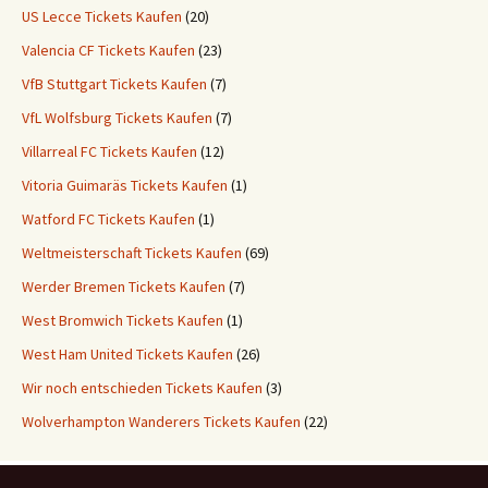
US Lecce Tickets Kaufen
(20)
Valencia CF Tickets Kaufen
(23)
VfB Stuttgart Tickets Kaufen
(7)
VfL Wolfsburg Tickets Kaufen
(7)
Villarreal FC Tickets Kaufen
(12)
Vitoria Guimaräs Tickets Kaufen
(1)
Watford FC Tickets Kaufen
(1)
Weltmeisterschaft Tickets Kaufen
(69)
Werder Bremen Tickets Kaufen
(7)
West Bromwich Tickets Kaufen
(1)
West Ham United Tickets Kaufen
(26)
Wir noch entschieden Tickets Kaufen
(3)
Wolverhampton Wanderers Tickets Kaufen
(22)