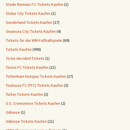
Stade Rennais F.C Tickets Kaufen
(1)
Stoke City Tickets Kaufen
(1)
Sunderland Tickets Kaufen
(27)
Swansea City Tickets Kaufen
(4)
Tickets für die WM-Fußballspiele
(69)
Tickets Kaufen
(990)
To be decided Tickets
(1)
Torino FC Tickets Kaufen
(21)
Tottenham Hotspur Tickets Kaufen
(27)
Toulouse FC (TFC) Tickets Kaufen
(3)
Türkei Tickets Kaufen
(2)
U.S. Cremonese Tickets Kaufen
(2)
Udinese
(1)
Udinese Tickets Kaufen
(21)