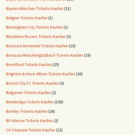
Bayern München Tickets Kaufen
(21)
Belgien Tickets Kaufen
(1)
Birmingham City Tickets Kaufen
(1)
Blackburn Rovers Tickets Kaufen
(3)
Borussia Dortmund Tickets Kaufen
(18)
Borussia Mönchengladbach Tickets Kaufen
(18)
Brentford Tickets Kaufen
(25)
Brighton & Hove Albion Tickets Kaufen
(26)
Bristol City FC Tickets Kaufen
(3)
Bulgarien Tickets Kaufen
(2)
Bundesliga Tickets Kaufen
(158)
Burnley Tickets Kaufen
(26)
BV Vitesse Tickets Kaufen
(2)
CA Osasuna Tickets Kaufen
(22)