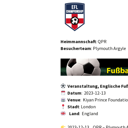
Heimmannschaft
: QPR
Besucherteam
: Plymouth Argyle
Veranstaltung, Englische Fuß
Datum
: 2023-12-13
Venue
: Kiyan Prince Foundatio
Stadt
: London
Land
: England
2023-12-13 , QPR – Plymouth 