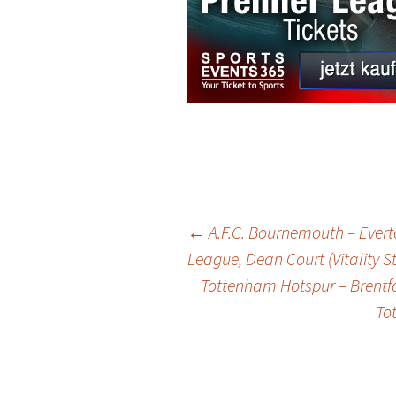
Post
←
A.F.C. Bournemouth – Evert
League, Dean Court (Vitality
Tottenham Hotspur – Brentfo
navigation
To