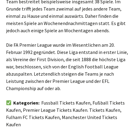
Team bestreitet beispielsweise insgesamt 38 Spiele. Im
Grunde trifft jedes Team zweimal auf jedes andere Team,
einmal zu Hause und einmal auswärts. Daher finden die
meisten Spiele an Wochenendnachmittagen statt. Es gibt
jedoch auch einige Spiele an Wochentagen abends.
Die FA Premier League wurde im Wesentlichen am 20.
Februar 1992 gegründet. Diese Liga entstand in erster Linie,
als Vereine der First Division, die seit 1888 die höchste Liga
war, beschlossen, sich von der English Football League
abzuspalten. Letztendlich steigen die Teams je nach
Leistung zwischen der Premier League und der EFL
Championship auf oder ab.
Kategorien:
Fussball Tickets Kaufen, Fußball Tickets
Kaufen, Premier League Tickets Kaufen. Tickets Kaufen,
Fulham FC Tickets Kaufen, Manchester United Tickets
Kaufen