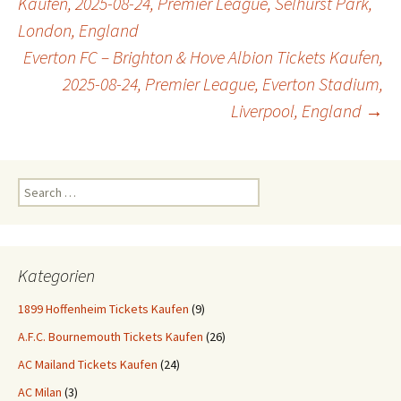
Kaufen, 2025-08-24, Premier League, Selhurst Park,
London, England
navigation
Everton FC – Brighton & Hove Albion Tickets Kaufen,
2025-08-24, Premier League, Everton Stadium,
Liverpool, England
→
Search
for:
Kategorien
1899 Hoffenheim Tickets Kaufen
(9)
A.F.C. Bournemouth Tickets Kaufen
(26)
AC Mailand Tickets Kaufen
(24)
AC Milan
(3)