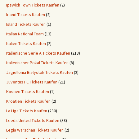
Ipswich Town Tickets Kaufen
(2)
Irland Tickets Kaufen
(2)
Island Tickets Kaufen
(1)
Italian National Team
(13)
Italien Tickets Kaufen
(2)
Italienische Serie A Tickets Kaufen
(213)
Italienischer Pokal Tickets Kaufen
(8)
Jagiellonia Białystok Tickets Kaufen
(2)
Juventus FC Tickets Kaufen
(21)
Kosovo Tickets Kaufen
(1)
Kroatien Tickets Kaufen
(2)
La Liga Tickets Kaufen
(230)
Leeds United Tickets Kaufen
(38)
Legia Warschau Tickets Kaufen
(2)