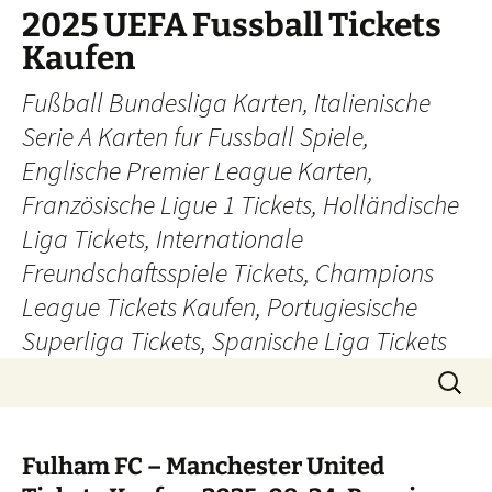
Skip
2025 UEFA Fussball Tickets
to
Kaufen
content
Fußball Bundesliga Karten, Italienische
Serie A Karten fur Fussball Spiele,
Englische Premier League Karten,
Französische Ligue 1 Tickets, Holländische
Liga Tickets, Internationale
Freundschaftsspiele Tickets, Champions
League Tickets Kaufen, Portugiesische
Superliga Tickets, Spanische Liga Tickets
Search
for:
Fulham FC – Manchester United