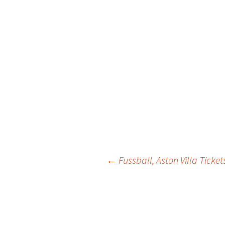
Post
←
Fussball, Aston Villa Ticke
navigation