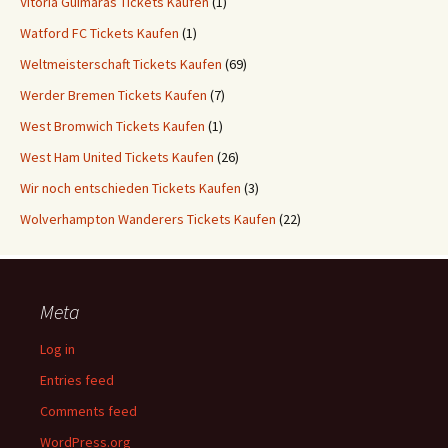
Vitoria Guimaräs Tickets Kaufen
(1)
Watford FC Tickets Kaufen
(1)
Weltmeisterschaft Tickets Kaufen
(69)
Werder Bremen Tickets Kaufen
(7)
West Bromwich Tickets Kaufen
(1)
West Ham United Tickets Kaufen
(26)
Wir noch entschieden Tickets Kaufen
(3)
Wolverhampton Wanderers Tickets Kaufen
(22)
Meta
Log in
Entries feed
Comments feed
WordPress.org