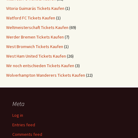
Vitoria Guimaräs Tickets Kaufen
(1)
Watford FC Tickets Kaufen
(1)
Weltmeisterschaft Tickets Kaufen
(69)
Werder Bremen Tickets Kaufen
(7)
West Bromwich Tickets Kaufen
(1)
West Ham United Tickets Kaufen
(26)
Wir noch entschieden Tickets Kaufen
(3)
Wolverhampton Wanderers Tickets Kaufen
(22)
Meta
Log in
Entries feed
Comments feed