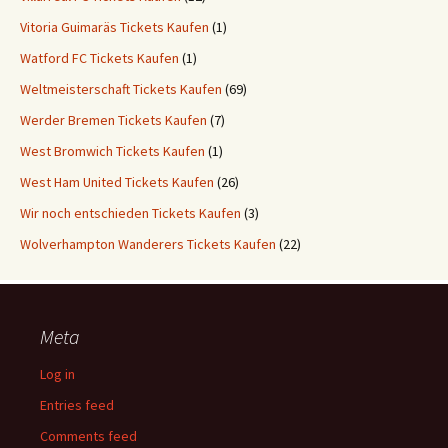
Vitoria Guimaräs Tickets Kaufen
(1)
Watford FC Tickets Kaufen
(1)
Weltmeisterschaft Tickets Kaufen
(69)
Werder Bremen Tickets Kaufen
(7)
West Bromwich Tickets Kaufen
(1)
West Ham United Tickets Kaufen
(26)
Wir noch entschieden Tickets Kaufen
(3)
Wolverhampton Wanderers Tickets Kaufen
(22)
Meta
Log in
Entries feed
Comments feed