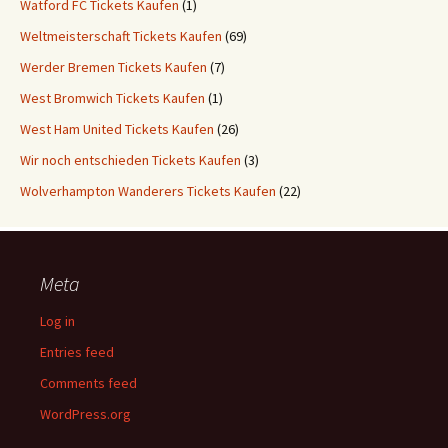
Watford FC Tickets Kaufen
(1)
Weltmeisterschaft Tickets Kaufen
(69)
Werder Bremen Tickets Kaufen
(7)
West Bromwich Tickets Kaufen
(1)
West Ham United Tickets Kaufen
(26)
Wir noch entschieden Tickets Kaufen
(3)
Wolverhampton Wanderers Tickets Kaufen
(22)
Meta
Log in
Entries feed
Comments feed
WordPress.org