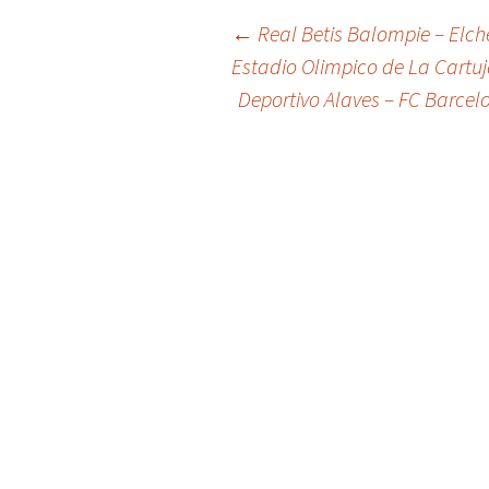
Post
←
Real Betis Balompie – Elche
Estadio Olimpico de La Cartuja
Deportivo Alaves – FC Barcelo
navigation