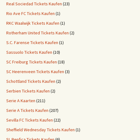
Real Sociedad Tickets Kaufen
(23)
Rio Ave FC Tickets Kaufen
(1)
RKC Waalwijk Tickets Kaufen
(1)
Rotherham United Tickets Kaufen
(2)
S.C. Farense Tickets Kaufen
(1)
Sassuolo Tickets Kaufen
(10)
SC Freiburg Tickets Kaufen
(18)
SC Heerenveen Tickets Kaufen
(3)
Schottland Tickets Kaufen
(2)
Serbien Tickets Kaufen
(2)
Serie A Kaarten
(211)
Serie A Tickets Kaufen
(207)
Sevilla FC Tickets Kaufen
(22)
Sheffield Wednesday Tickets Kaufen
(1)
SL Benfica Tickets Kaufen
(6)