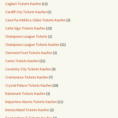
Cagliari Tickets Kaufen
(12)
Cardiff City Tickets Kaufen
(1)
Casa Pia Atlético Clube Tickets Kaufen
(2)
Celta Vigo Tickets Kaufen
(23)
Champions League Tickets
(1)
Champions League Tickets Kaufen
(21)
Clermont Foot Tickets Kaufen
(2)
Como Tickets Kaufen
(21)
Coventry City Tickets Kaufen
(3)
Cremonese Tickets Kaufen
(7)
Crystal Palace Tickets Kaufen
(26)
Dänemark Tickets Kaufen
(2)
Deportivo Alaves Tickets Kaufen
(11)
Deutschland Tickets Kaufen
(2)