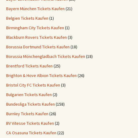
Bayern München Tickets Kaufen
(21)
Belgien Tickets Kaufen
(1)
Birmingham City Tickets Kaufen
(1)
Blackburn Rovers Tickets Kaufen
(3)
Borussia Dortmund Tickets Kaufen
(18)
Borussia Mönchengladbach Tickets Kaufen
(18)
Brentford Tickets Kaufen
(25)
Brighton & Hove Albion Tickets Kaufen
(26)
Bristol City FC Tickets Kaufen
(3)
Bulgarien Tickets Kaufen
(2)
Bundesliga Tickets Kaufen
(158)
Burnley Tickets Kaufen
(26)
BV Vitesse Tickets Kaufen
(2)
CA Osasuna Tickets Kaufen
(22)