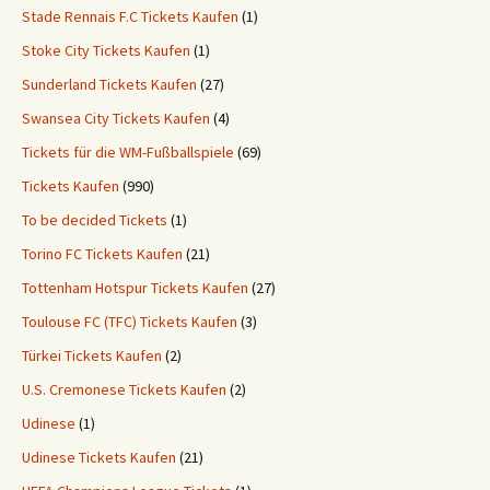
Stade Rennais F.C Tickets Kaufen
(1)
Stoke City Tickets Kaufen
(1)
Sunderland Tickets Kaufen
(27)
Swansea City Tickets Kaufen
(4)
Tickets für die WM-Fußballspiele
(69)
Tickets Kaufen
(990)
To be decided Tickets
(1)
Torino FC Tickets Kaufen
(21)
Tottenham Hotspur Tickets Kaufen
(27)
Toulouse FC (TFC) Tickets Kaufen
(3)
Türkei Tickets Kaufen
(2)
U.S. Cremonese Tickets Kaufen
(2)
Udinese
(1)
Udinese Tickets Kaufen
(21)